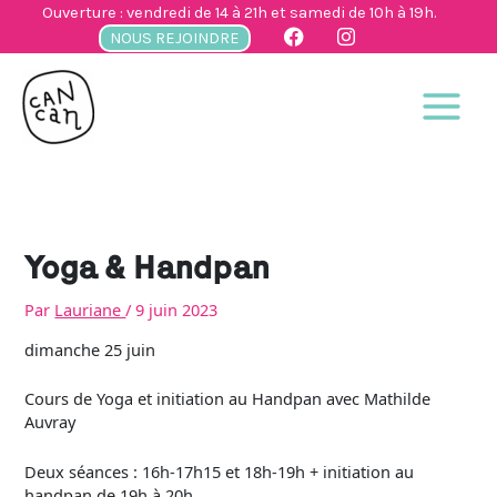
Aller
Ouverture : vendredi de 14 à 21h et samedi de 10h à 19h.
au
NOUS REJOINDRE
contenu
Yoga & Handpan
Par
Lauriane
/
9 juin 2023
dimanche 25 juin
Cours de Yoga et initiation au Handpan avec Mathilde
Auvray
Deux séances : 16h-17h15 et 18h-19h + initiation au
handpan de 19h à 20h