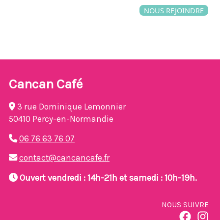
NOUS REJOINDRE
Cancan Café
3 rue Dominique Lemonnier
50410 Percy-en-Normandie
06 76 63 76 07
contact@cancancafe.fr
Ouvert vendredi : 14h-21h et samedi : 10h-19h.
NOUS SUIVRE