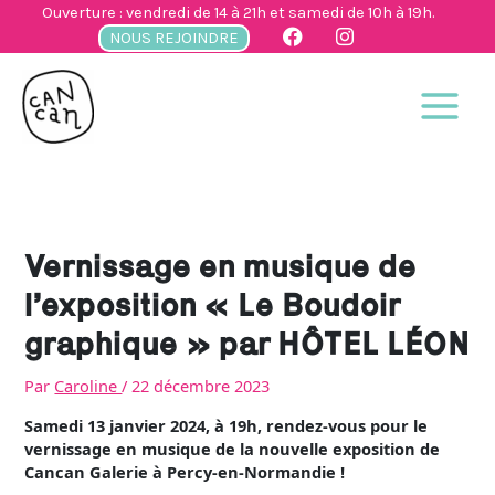
Aller
Ouverture : vendredi de 14 à 21h et samedi de 10h à 19h.
au
NOUS REJOINDRE
contenu
Vernissage en musique de
l’exposition « Le Boudoir
graphique » par HÔTEL LÉON
Par
Caroline
/
22 décembre 2023
Samedi 13 janvier 2024, à 19h, rendez-vous pour le
vernissage en musique de la nouvelle exposition de
Cancan Galerie à Percy-en-Normandie !