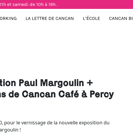
21h et samedi de 10h à 19h.
ORKING
LA LETTRE DE CANCAN
L’ÉCOLE
CANCAN B
ition Paul Margoulin +
ns de Cancan Café à Percy
0, pour le vernissage de la nouvelle exposition du
argoulin !