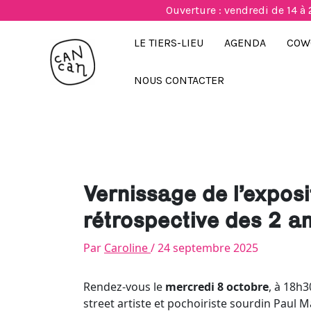
Aller
Ouverture : vendredi de 14 à 
au
contenu
LE TIERS-LIEU
AGENDA
COW
NOUS CONTACTER
Vernissage de l’expos
rétrospective des 2 a
Par
Caroline
/
24 septembre 2025
Rendez-vous le
mercredi 8 octobre
, à 18h3
street artiste et pochoiriste sourdin Paul M