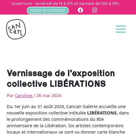
Aller
Ouverture : vendredi de 14 à 21h et samedi de 10h à 19h.
au
NOUS REJOINDRE
contenu
Vernissage de l’exposition
collective LIBÉRATIONS
Par
Caroline
/
28 mai 2024
Du 1er juin au 31 août 2024, Cancan Galerie accueille une
nouvelle exposition collective intitulée
LIBÉRATIONS
, dans
le prolongement des commémorations du 80e
anniversaire de la Libération. Six artistes contemporains
locaux et internationaux se sont vu donner carte blanche