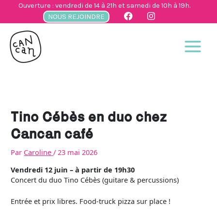
Aller
Ouverture : vendredi de 14 à 21h et samedi de 10h à 19h.
au
NOUS REJOINDRE
contenu
Tino Cébès en duo chez
Cancan café
Par
Caroline
/
23 mai 2026
Vendredi 12 juin – à partir de 19h30
Concert du duo Tino Cébès (guitare & percussions)
Entrée et prix libres. Food-truck pizza sur place !