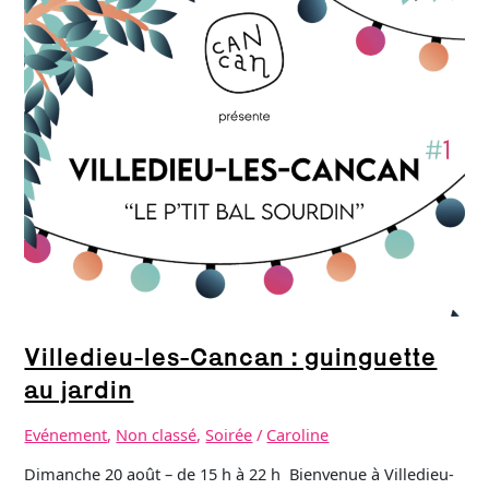
:
guinguette
au
jardin
Villedieu-les-Cancan : guinguette
au jardin
Evénement
,
Non classé
,
Soirée
/
Caroline
Dimanche 20 août – de 15 h à 22 h Bienvenue à Villedieu-