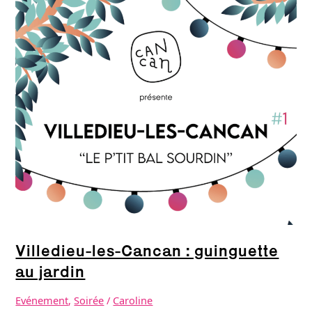
les-
Cancan
:
guinguette
au
jardin
Villedieu-les-Cancan : guinguette
au jardin
Evénement
,
Soirée
/
Caroline