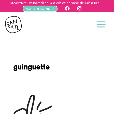
Aller
Ouverture : vendredi de 14 à 21h et samedi de 10h à 19h.
au
NOUS REJOINDRE
contenu
guinguette
Cancan-
en-
Normandie,
guinguette
musicale