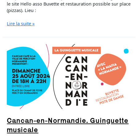
le site Hello asso Buvette et restauration possible sur place
(pizzas). Lieu :
Lire la suite »
Cancan-
en-
Normandie.
Guinguette
musicale
Cancan-en-Normandie. Guinguette
musicale