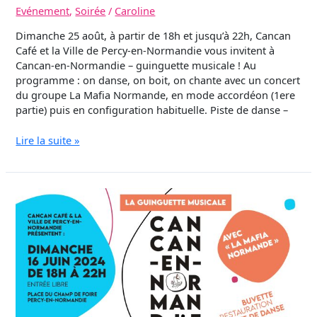
Evénement
,
Soirée
/
Caroline
Dimanche 25 août, à partir de 18h et jusqu’à 22h, Cancan
Café et la Ville de Percy-en-Normandie vous invitent à
Cancan-en-Normandie – guinguette musicale ! Au
programme : on danse, on boit, on chante avec un concert
du groupe La Mafia Normande, en mode accordéon (1ere
partie) puis en configuration habituelle. Piste de danse –
Lire la suite »
[REPORTÉ]
Cancan-
en-
Normandie.
Guinguette
musicale