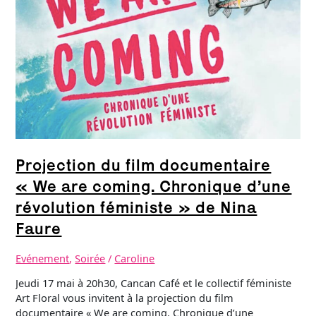
are
coming.
Chronique
d’une
révolution
féministe »
de
Nina
Faure
Projection du film documentaire
« We are coming. Chronique d’une
révolution féministe » de Nina
Faure
Evénement
,
Soirée
/
Caroline
Jeudi 17 mai à 20h30, Cancan Café et le collectif féministe
Art Floral vous invitent à la projection du film
documentaire « We are coming. Chronique d’une