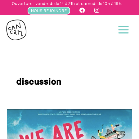
Aller
Ouverture : vendredi de 14 à 21h et samedi de 10h à 19h.
au
NOUS REJOINDRE
contenu
discussion
Projection
du
film
documentaire
« We