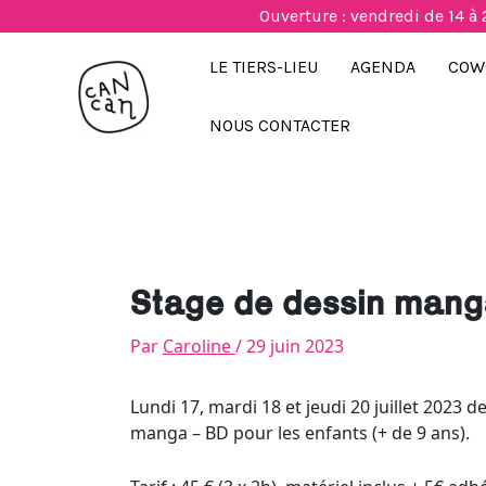
Aller
Ouverture : vendredi de 14 à 
au
contenu
LE TIERS-LIEU
AGENDA
COW
NOUS CONTACTER
Stage de dessin mang
Par
Caroline
/
29 juin 2023
Lundi 17, mardi 18 et jeudi 20 juillet 2023 d
manga – BD pour les enfants (+ de 9 ans).