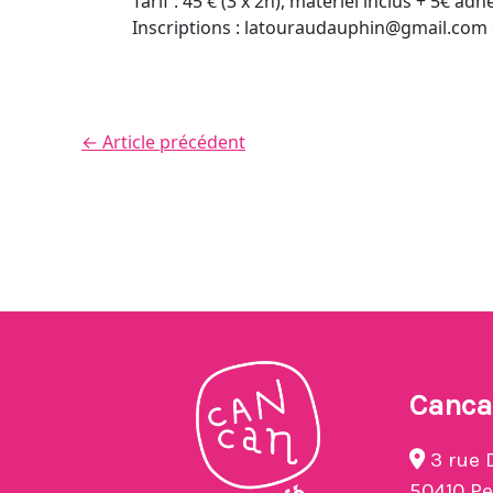
Tarif : 45 € (3 x 2h), matériel inclus + 5€ adh
Inscriptions : latouraudauphin@gmail.com 
←
Article précédent
Canca
3 rue 
50410 P