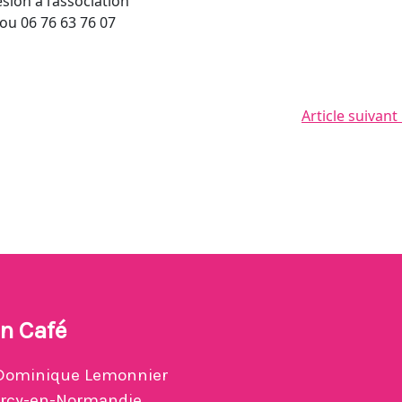
ésion à l’association
ou 06 76 63 76 07
Article suivant
n Café
Dominique Lemonnier
ercy-en-Normandie