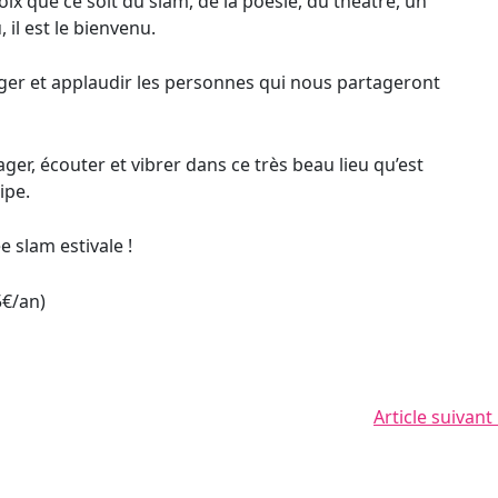
ix que ce soit du slam, de la poésie, du théâtre, un
, il est le bienvenu.
ger et applaudir les personnes qui nous partageront
ger, écouter et vibrer dans ce très beau lieu qu’est
ipe.
e slam estivale !
5€/an)
Article suivant