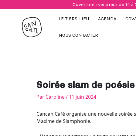
Aller
Ouverture : vendredi de 14 à 
au
contenu
LE TIERS-LIEU
AGENDA
COW
NOUS CONTACTER
Soirée slam de poési
Par
Caroline
/
11 juin 2024
Cancan Café organise une nouvelle soirée 
Maxime de Slamphonie.