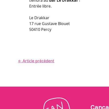
tiendra au
bar Le Drakkar
!
Entrée libre.
Le Drakkar
17 rue Gustave Blouet
50410 Percy
←
Article précédent
Canca