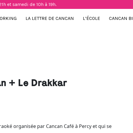
21h et samedi de 10h à 19h.
ORKING
LA LETTRE DE CANCAN
L’ÉCOLE
CANCAN B
n + Le Drakkar
raoké organisée par Cancan Café à Percy et qui se