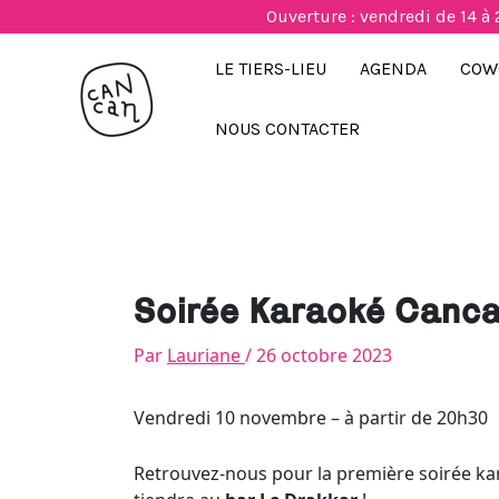
Aller
Ouverture : vendredi de 14 à 
au
contenu
LE TIERS-LIEU
AGENDA
COW
NOUS CONTACTER
Soirée Karaoké Canca
Par
Lauriane
/
26 octobre 2023
Vendredi 10 novembre – à partir de 20h30
Retrouvez-nous pour la première soirée ka