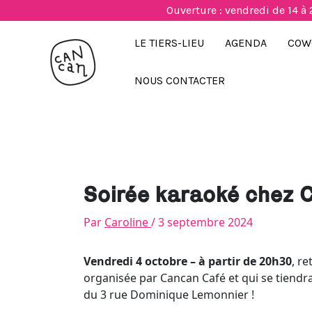
Aller
Ouverture : vendredi de 14 à 
au
contenu
LE TIERS-LIEU
AGENDA
COW
NOUS CONTACTER
Soirée karaoké chez 
Par
Caroline
/
3 septembre 2024
Vendredi 4 octobre – à partir de 20h30
, r
organisée par Cancan Café et qui se tiendr
du 3 rue Dominique Lemonnier !