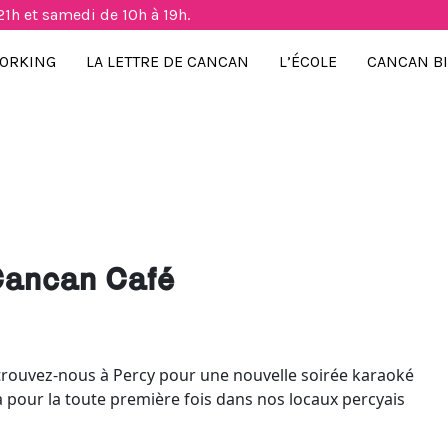
21h et samedi de 10h à 19h.
ORKING
LA LETTRE DE CANCAN
L’ÉCOLE
CANCAN B
Cancan Café
etrouvez-nous à Percy pour une nouvelle soirée karaoké
a pour la toute première fois dans nos locaux percyais