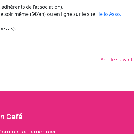
 adhérents de l’association).
e soir même (5€/an) ou en ligne sur le site
Hello Asso.
pizzas).
Article suivant
n Café
Dominique Lemonnier