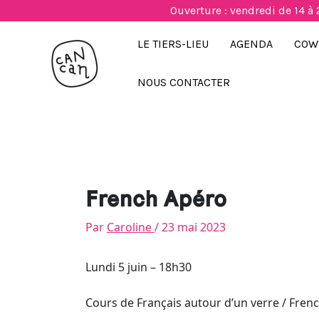
Aller
Ouverture : vendredi de 14 à 
au
contenu
LE TIERS-LIEU
AGENDA
COW
NOUS CONTACTER
French Apéro
Par
Caroline
/
23 mai 2023
Lundi 5 juin – 18h30
Cours de Français autour d’un verre / Frenc