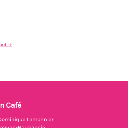
vant
→
n Café
Dominique Lemonnier
ercy-en-Normandie