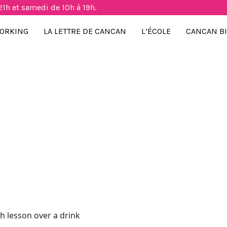
21h et samedi de 10h à 19h.
ORKING
LA LETTRE DE CANCAN
L’ÉCOLE
CANCAN B
h lesson over a drink