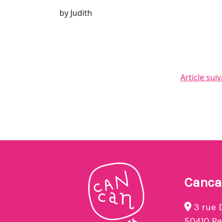
by Judith
Article sui
Canca
3 rue 
50410 P