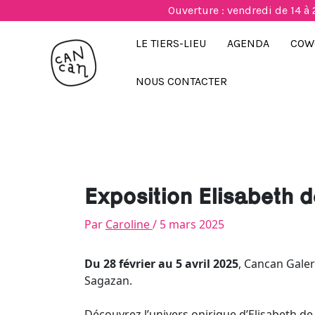
Aller
Ouverture : vendredi de 14 à 
au
contenu
LE TIERS-LIEU
AGENDA
COW
NOUS CONTACTER
Exposition Elisabeth 
Par
Caroline
/
5 mars 2025
Du 28 février au 5 avril 2025
, Cancan Galeri
Sagazan.
Découvrez l’univers onirique d’Elisabeth de