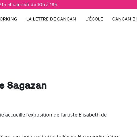
21h et samedi de 10h à 19h.
ORKING
LA LETTRE DE CANCAN
L’ÉCOLE
CANCAN B
de Sagazan
e accueille l’exposition de l’artiste Elisabeth de
 Sagazan, aujourd’hui installée en Normandie, à Vire