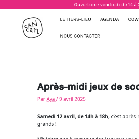
Aller
Ouverture : vendredi de 14 à 
au
contenu
LE TIERS-LIEU
AGENDA
COW
NOUS CONTACTER
Après-midi jeux de soc
Par
Aya
/
9 avril 2025
Samedi 12 avril, de 14h à 18h,
c’est après-
grands !