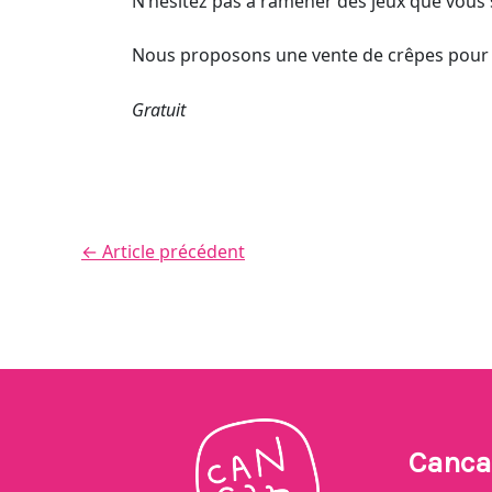
N’hésitez pas à ramener des jeux que vous s
Nous proposons une vente de crêpes pour l
Gratuit
←
Article précédent
Canca