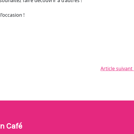
ouhaitez faire découvrir à d’autres !
’occasion !
Article suivant
n Café