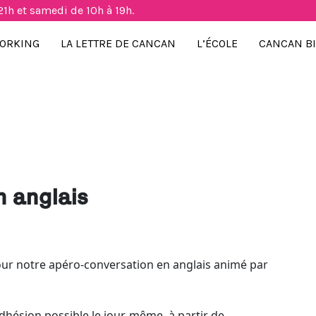
21h et samedi de 10h à 19h.
ORKING
LA LETTRE DE CANCAN
L’ÉCOLE
CANCAN B
n anglais
our notre apéro-conversation en anglais animé par
dhésion possible le jour-même, à partir de