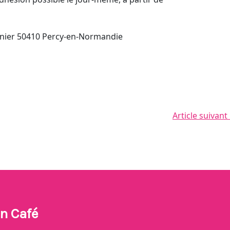
nier 50410 Percy-en-Normandie
Article suivant
n Café