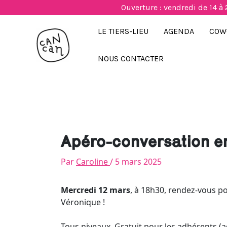
Aller
Ouverture : vendredi de 14 à 
au
contenu
LE TIERS-LIEU
AGENDA
COW
NOUS CONTACTER
Apéro-conversation e
Par
Caroline
/
5 mars 2025
Mercredi 12 mars
, à 18h30, rendez-vous p
Véronique !
Tous niveaux. Gratuit pour les adhérents (a